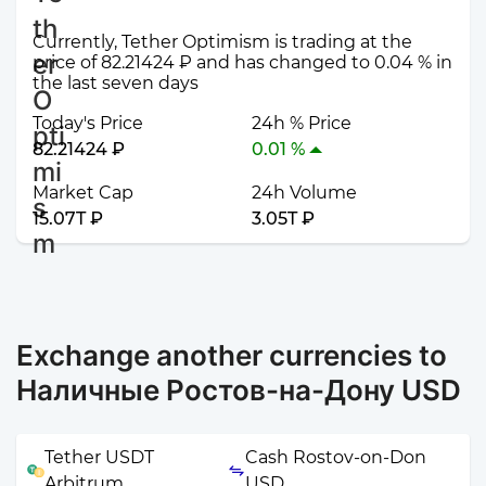
Currently, Tether Optimism is trading at the
price of 82.21424 ₽ and has changed to 0.04 % in
the last seven days
Today's Price
24h % Price
82.21424 ₽
0.01 %
Market Cap
24h Volume
15.07T ₽
3.05T ₽
Exchange another currencies to
Наличные Ростов-на-Дону USD
Tether USDT
Cash Rostov-on-Don
Arbitrum
USD