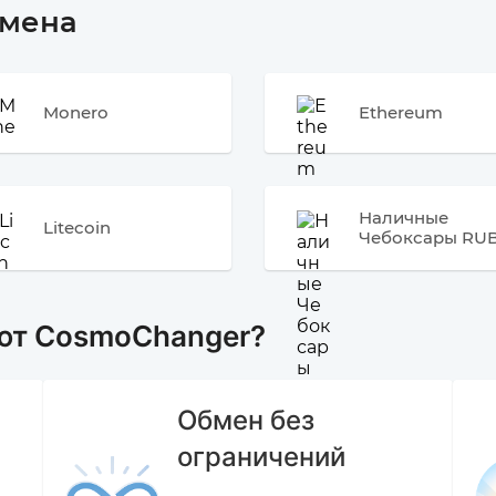
бмена
Monero
Ethereum
Наличные
Litecoin
Чебоксары RU
ют CosmoChanger?
Обмен без
ограничений