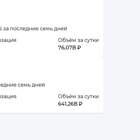
 % за последние семь дней
изация
Объём за сутки
76,07B ₽
следние семь дней
изация
Объём за сутки
641,26B ₽