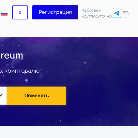
Работаем
Регистрация
круглосуточно
ereum
х криптовалют
Обменять