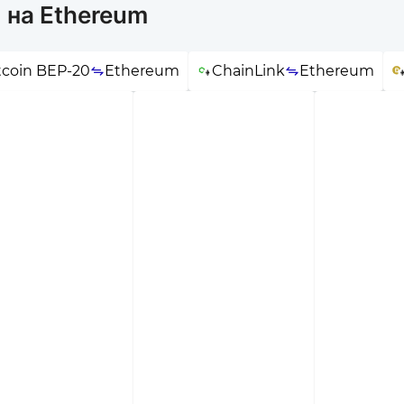
 на Ethereum
tcoin BEP-20
Ethereum
ChainLink
Ethereum