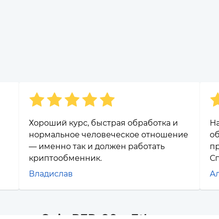
я
Хороший курс, быстрая обработка и
Н
нормальное человеческое отношение
об
— именно так и должен работать
п
криптообменник.
Сп
Владислав
А
ance Coin BEP-20 и Ethereum