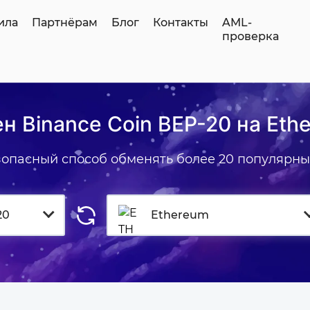
ила
Партнёрам
Блог
Контакты
AML-
проверка
н Binance Coin BEP-20 на Eth
зопасный способ обменять более 20 популярны
20
Ethereum