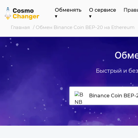
Обменять
О сервисе
Прав
▾
▾
Главная
/ Обмен Binance Coin BEP-20 на Ethereum
Обме
Быстрый и бе
Binance Coin BEP-