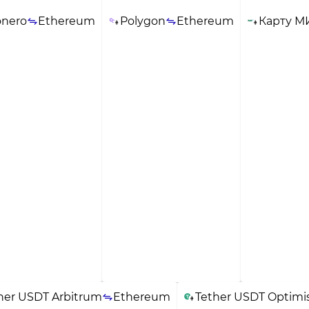
nero
Ethereum
Polygon
Ethereum
Карту М
her USDT Arbitrum
Ethereum
Tether USDT Optim