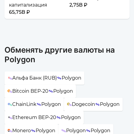
капитализация
2,75B ₽
65,75B ₽
Обменять другие валюты на
Polygon
Альфа Банк (RUB)
Polygon
Bitcoin BEP-20
Polygon
ChainLink
Polygon
Dogecoin
Polygon
Ethereum BEP-20
Polygon
Monero
Polygon
Polygon
Polygon