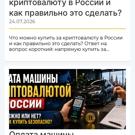
криптовалюту в России и
как правильно это сделать?
24.07.2026
Что можно купить за криптовалюту в России
и как правильно это сделать? Ответ на
вопрос короткий: напрямую купить за
криптовалюту в России товар или услугу
нельзя. Российское законодательство не
допускает использование цифровой валюты
как средства оплаты товаров, работ и услуг
внутри страны. Именно поэтому российские
компании и магазины не могут официально
принимать криптовалюту в качестве оплаты.
Но это не значит, что владельцы
криптоактивов остаются без возможности
тратить свои деньги: ест...
Оплата машины