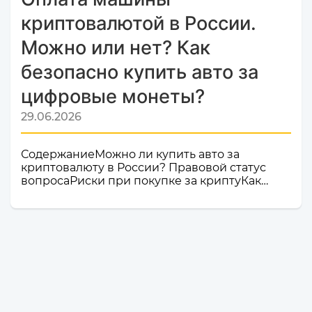
криптовалютой в России.
Можно или нет? Как
безопасно купить авто за
цифровые монеты?
29.06.2026
СодержаниеМожно ли купить авто за
криптовалюту в России? Правовой статус
вопросаРиски при покупке за криптуКак
безопасно купить авто с использованием
криптовалюты?Часто задаваемые вопросы
Интерес к покупке за цифровые активы
растет. Многие инвесторы хранят капитал в
USDT или биткоине и не хотят проходить
через несколько банковских операций.
Особенно часто такой вопрос возникает при
покупке дорогих моделей и транспортных
средств, привезенных из-за рубежа,