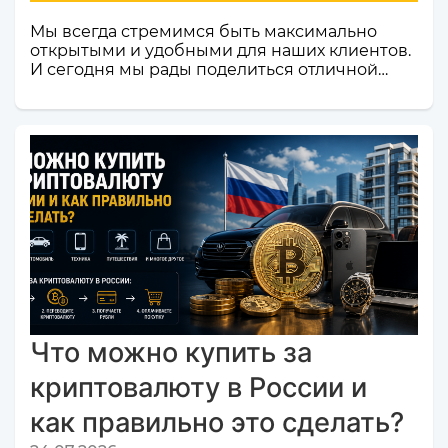
Мы всегда стремимся быть максимально
открытыми и удобными для наших клиентов.
И сегодня мы рады поделиться отличной
новостью! Наш сервис обмена электронных
валют и криптовалют CosmoChanger
успешно прошел строгую проверку и
официально добавлен в листинг
мониторинга обменников
Monik.exchange.Что это значит для вас?
Только плюсы! Мы делаем всё, чтобы каждый
ваш обмен был быстрым, безопасным и
комфортным.Почему это важное событие?
Попадание в список надежных платформ на
Monik.exchange — это знак каче...
Что можно купить за
криптовалюту в России и
как правильно это сделать?