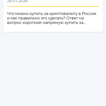
24.07.2026
Что можно купить за криптовалюту в России
и как правильно это сделать? Ответ на
вопрос короткий: напрямую купить за
криптовалюту в России товар или услугу
нельзя. Российское законодательство не
допускает использование цифровой валюты
как средства оплаты товаров, работ и услуг
внутри страны. Именно поэтому российские
компании и магазины не могут официально
принимать криптовалюту в качестве оплаты.
Но это не значит, что владельцы
криптоактивов остаются без возможности
тратить свои деньги: ест...