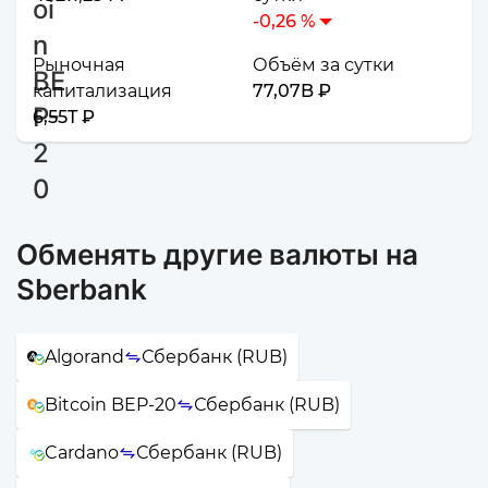
-0,26 %
Рыночная
Объём за сутки
капитализация
77,07B ₽
6,55T ₽
Обменять другие валюты на
Sberbank
Algorand
Сбербанк (RUB)
Bitcoin BEP-20
Сбербанк (RUB)
Cardano
Сбербанк (RUB)