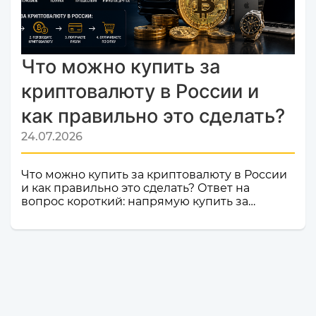
Попадание в список надежных платформ на
Monik.exchange — это знак каче...
Что можно купить за
криптовалюту в России и
как правильно это сделать?
24.07.2026
Что можно купить за криптовалюту в России
и как правильно это сделать? Ответ на
вопрос короткий: напрямую купить за
криптовалюту в России товар или услугу
нельзя. Российское законодательство не
допускает использование цифровой валюты
как средства оплаты товаров, работ и услуг
внутри страны. Именно поэтому российские
компании и магазины не могут официально
принимать криптовалюту в качестве оплаты.
Но это не значит, что владельцы