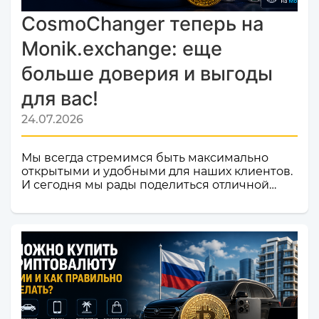
CosmoChanger теперь на
Monik.exchange: еще
больше доверия и выгоды
для вас!
24.07.2026
Мы всегда стремимся быть максимально
открытыми и удобными для наших клиентов.
И сегодня мы рады поделиться отличной
новостью! Наш сервис обмена электронных
валют и криптовалют CosmoChanger
успешно прошел строгую проверку и
официально добавлен в листинг
мониторинга обменников
Monik.exchange.Что это значит для вас?
Только плюсы! Мы делаем всё, чтобы каждый
ваш обмен был быстрым, безопасным и
комфортным.Почему это важное событие?