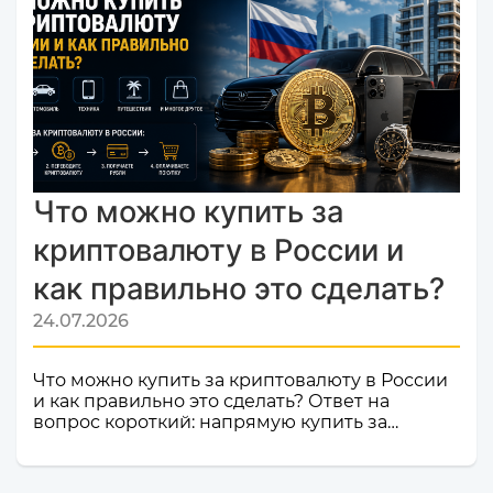
мониторинга обменников
Monik.exchange.Что это значит для вас?
Только плюсы! Мы делаем всё, чтобы каждый
ваш обмен был быстрым, безопасным и
комфортным.Почему это важное событие?
Попадание в список надежных платформ на
Monik.exchange — это знак каче...
Что можно купить за
криптовалюту в России и
как правильно это сделать?
24.07.2026
Что можно купить за криптовалюту в России
и как правильно это сделать? Ответ на
вопрос короткий: напрямую купить за
криптовалюту в России товар или услугу
нельзя. Российское законодательство не
допускает использование цифровой валюты