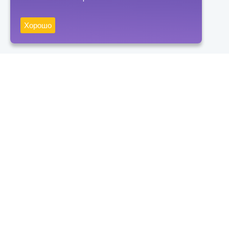
Хорошо
Получать новости
Подписаться
Нажимая на кнопку "Подписаться", вы даете согласие на
обработку персональных данных и соглашаетесь с политикой
конфиденциальности