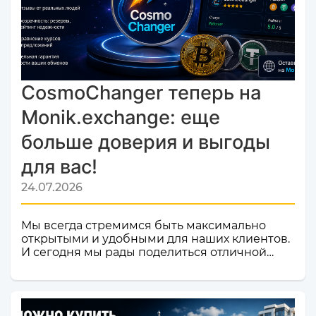
CosmoChanger теперь на
Monik.exchange: еще
больше доверия и выгоды
для вас!
24.07.2026
Мы всегда стремимся быть максимально
открытыми и удобными для наших клиентов.
И сегодня мы рады поделиться отличной
новостью! Наш сервис обмена электронных
валют и криптовалют CosmoChanger
успешно прошел строгую проверку и
официально добавлен в листинг