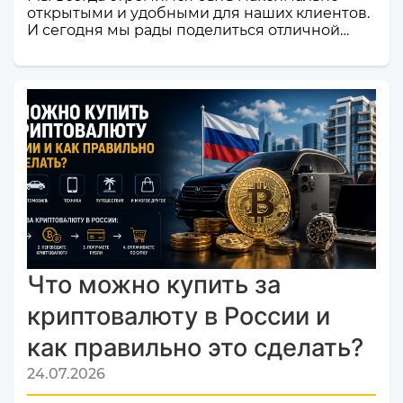
открытыми и удобными для наших клиентов.
И сегодня мы рады поделиться отличной
новостью! Наш сервис обмена электронных
валют и криптовалют CosmoChanger
успешно прошел строгую проверку и
официально добавлен в листинг
мониторинга обменников
Monik.exchange.Что это значит для вас?
Только плюсы! Мы делаем всё, чтобы каждый
ваш обмен был быстрым, безопасным и
комфортным.Почему это важное событие?
Попадание в список надежных платформ на
Monik.exchange — это знак каче...
Что можно купить за
криптовалюту в России и
как правильно это сделать?
24.07.2026