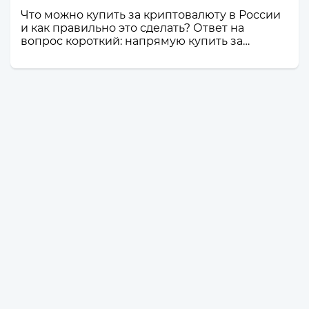
Что можно купить за криптовалюту в России
и как правильно это сделать? Ответ на
вопрос короткий: напрямую купить за
криптовалюту в России товар или услугу
нельзя. Российское законодательство не
допускает использование цифровой валюты
как средства оплаты товаров, работ и услуг
внутри страны. Именно поэтому российские
компании и магазины не могут официально
принимать криптовалюту в качестве оплаты.
Но это не значит, что владельцы
криптоактивов остаются без возможности
тратить свои деньги: ест...