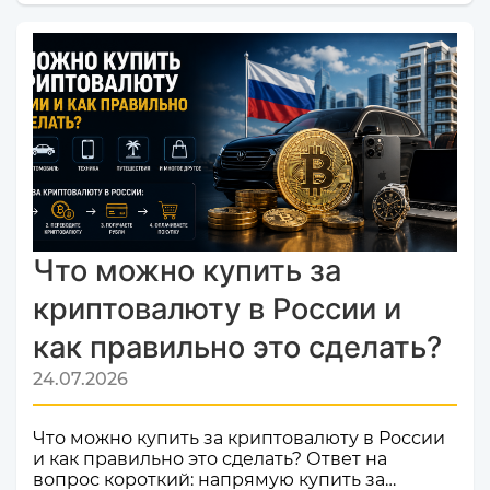
валют и криптовалют CosmoChanger
успешно прошел строгую проверку и
официально добавлен в листинг
мониторинга обменников
Monik.exchange.Что это значит для вас?
Только плюсы! Мы делаем всё, чтобы каждый
ваш обмен был быстрым, безопасным и
комфортным.Почему это важное событие?
Попадание в список надежных платформ на
Monik.exchange — это знак каче...
Что можно купить за
криптовалюту в России и
как правильно это сделать?
24.07.2026
Что можно купить за криптовалюту в России
и как правильно это сделать? Ответ на
вопрос короткий: напрямую купить за