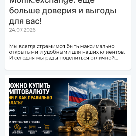
больше доверия и выгоды
для вас!
24.07.2026
Мы всегда стремимся быть максимально
открытыми и удобными для наших клиентов.
И сегодня мы рады поделиться отличной
новостью! Наш сервис обмена электронных
валют и криптовалют CosmoChanger
успешно прошел строгую проверку и
официально добавлен в листинг
мониторинга обменников
Monik.exchange.Что это значит для вас?
Только плюсы! Мы делаем всё, чтобы каждый
ваш обмен был быстрым, безопасным и
комфортным.Почему это важное событие?
Попадание в список надежных платформ на
Monik.exchange — это знак каче...