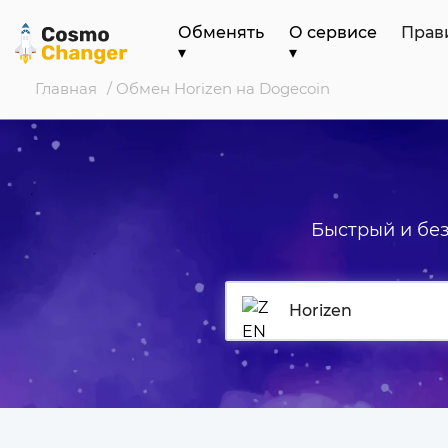
Обменять
О сервисе
Прав
▾
▾
Главная
/ Обмен Horizen на Dogecoin
Быстрый и бе
Horizen