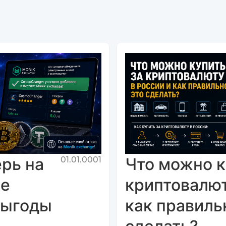
рь на
Что можно к
01.01.0001
ще
криптовалют
выгоды
как правиль