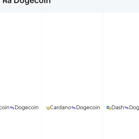
 на Dogecoin
coin
Dogecoin
Cardano
Dogecoin
Dash
Dog