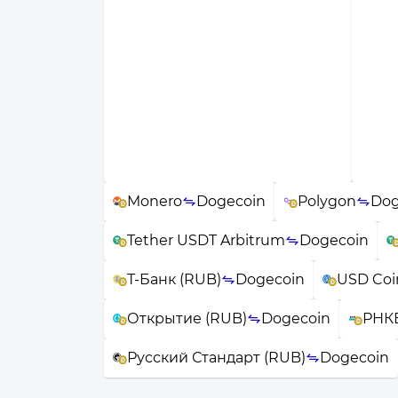
Monero
Dogecoin
Polygon
Dog
Tether USDT Arbitrum
Dogecoin
Т-Банк (RUB)
Dogecoin
USD Coi
Открытие (RUB)
Dogecoin
РНКБ
Русский Стандарт (RUB)
Dogecoin