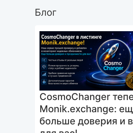
Блог
CosmoChanger тепе
Monik.exchange: е
больше доверия и 