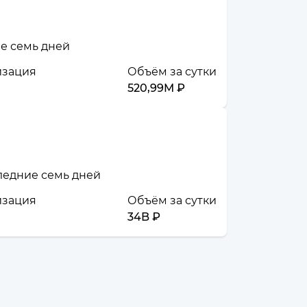
ие семь дней
изация
Объём за сутки
520,99M ₽
следние семь дней
изация
Объём за сутки
34B ₽