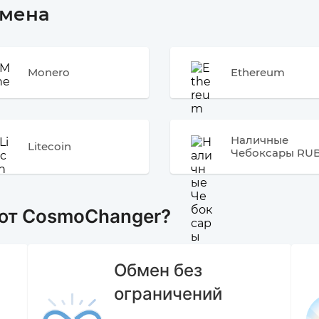
бмена
Monero
Ethereum
Наличные
Litecoin
Чебоксары RU
ют CosmoChanger?
Обмен без
ограничений