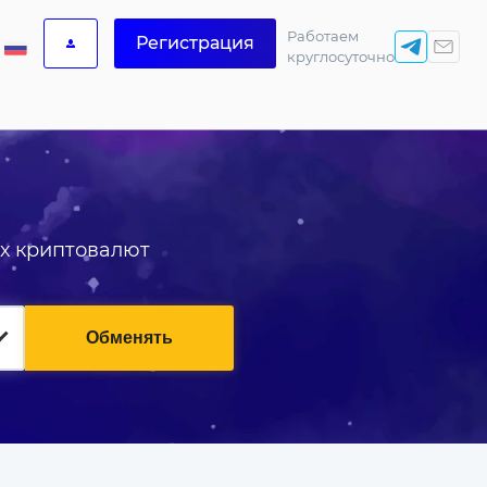
Работаем
Регистрация
круглосуточно
х криптовалют
Обменять