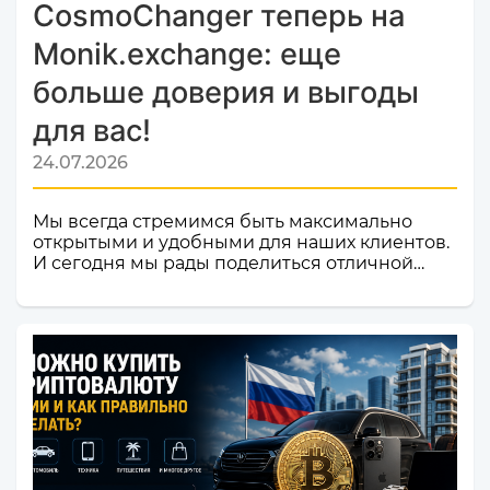
CosmoChanger теперь на
Monik.exchange: еще
больше доверия и выгоды
для вас!
24.07.2026
Мы всегда стремимся быть максимально
открытыми и удобными для наших клиентов.
И сегодня мы рады поделиться отличной
новостью! Наш сервис обмена электронных
валют и криптовалют CosmoChanger
успешно прошел строгую проверку и
официально добавлен в листинг
мониторинга обменников
Monik.exchange.Что это значит для вас?
Только плюсы! Мы делаем всё, чтобы каждый
ваш обмен был быстрым, безопасным и
комфортным.Почему это важное событие?
Попадание в список надежных платформ на