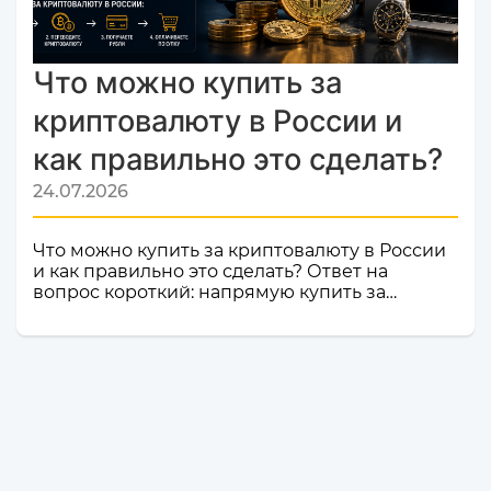
Monik.exchange — это знак каче...
Что можно купить за
криптовалюту в России и
как правильно это сделать?
24.07.2026
Что можно купить за криптовалюту в России
и как правильно это сделать? Ответ на
вопрос короткий: напрямую купить за
криптовалюту в России товар или услугу
нельзя. Российское законодательство не
допускает использование цифровой валюты
как средства оплаты товаров, работ и услуг
внутри страны. Именно поэтому российские
компании и магазины не могут официально
принимать криптовалюту в качестве оплаты.
Но это не значит, что владельцы
криптоактивов остаются без возможности