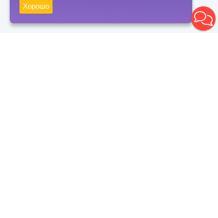
Хорошо
Получать новости
Подписаться
Нажимая на кнопку "Подписаться", вы даете согласие на
обработку персональных данных и соглашаетесь с политикой
конфиденциальности
Контакты