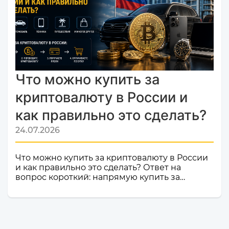
Только плюсы! Мы делаем всё, чтобы каждый
ваш обмен был быстрым, безопасным и
комфортным.Почему это важное событие?
Попадание в список надежных платформ на
Monik.exchange — это знак каче...
Что можно купить за
криптовалюту в России и
как правильно это сделать?
24.07.2026
Что можно купить за криптовалюту в России
и как правильно это сделать? Ответ на
вопрос короткий: напрямую купить за
криптовалюту в России товар или услугу
нельзя. Российское законодательство не
допускает использование цифровой валюты
как средства оплаты товаров, работ и услуг
внутри страны. Именно поэтому российские