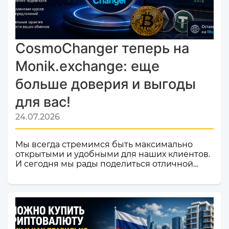
CosmoChanger теперь на
Monik.exchange: еще
больше доверия и выгоды
для вас!
24.07.2026
Мы всегда стремимся быть максимально
открытыми и удобными для наших клиентов.
И сегодня мы рады поделиться отличной
новостью! Наш сервис обмена электронных
валют и криптовалют CosmoChanger
успешно прошел строгую проверку и
официально добавлен в листинг
мониторинга обменников
Monik.exchange.Что это значит для вас?