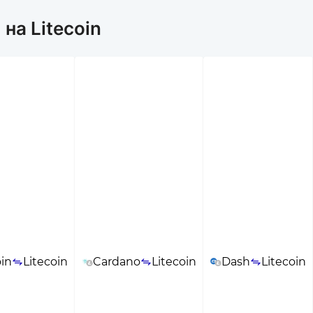
на Litecoin
oin
Litecoin
Cardano
Litecoin
Dash
Litecoin