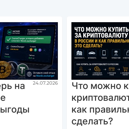
рь на
Что можно к
24.07.2026
ще
криптовалют
выгоды
как правиль
сделать?