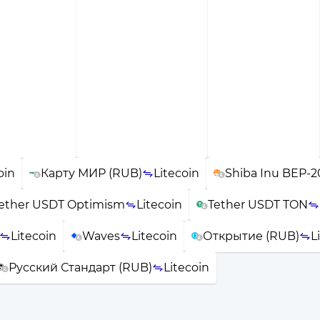
oin
Карту МИР (RUB)
Litecoin
Shiba Inu BEP-2
ether USDT Optimism
Litecoin
Tether USDT TON
Litecoin
Waves
Litecoin
Открытие (RUB)
L
Русский Стандарт (RUB)
Litecoin