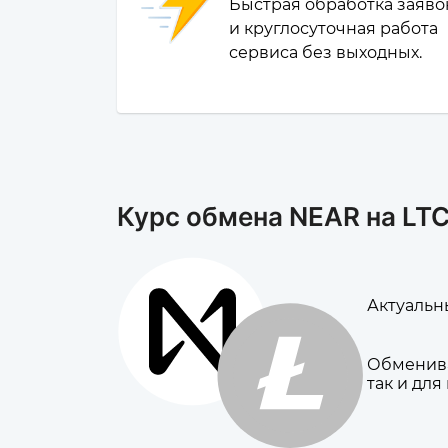
Быстрая обработка заяво
и круглосуточная работа
сервиса без выходных.
Курс обмена NEAR на LT
Актуальны
Обменива
так и для