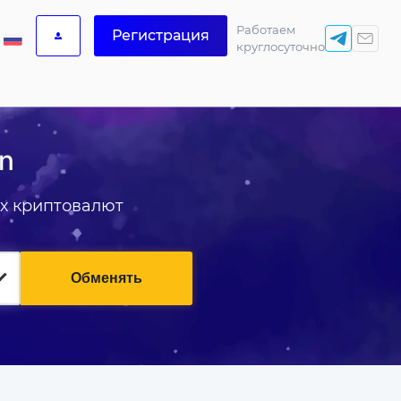
Работаем
Регистрация
круглосуточно
in
х криптовалют
Обменять