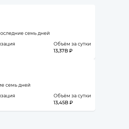
 последние семь дней
изация
Объём за сутки
13,37B ₽
ие семь дней
изация
Объём за сутки
13,45B ₽