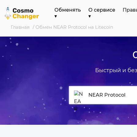
Обменять
О сервисе
Прав
▾
▾
Главная
/ Обмен NEAR Protocol на Litecoin
О
Быстрый и бе
NEAR Protocol