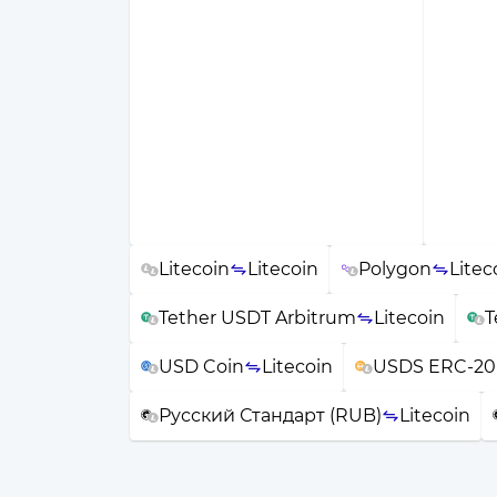
Litecoin
Litecoin
Polygon
Litec
Tether USDT Arbitrum
Litecoin
T
USD Coin
Litecoin
USDS ERC-20
Русский Стандарт (RUB)
Litecoin