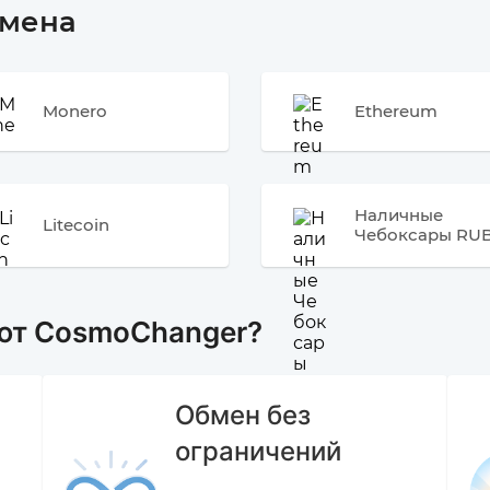
бмена
Monero
Ethereum
Наличные
Litecoin
Чебоксары RU
ют CosmoChanger?
Обмен без
ограничений