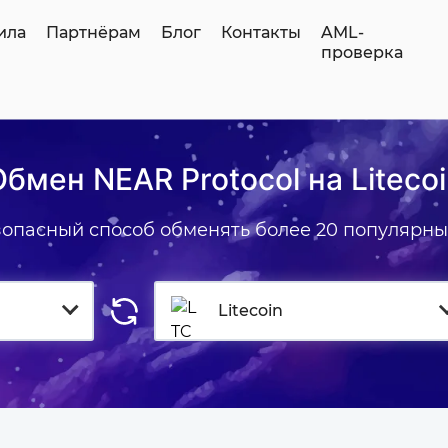
ила
Партнёрам
Блог
Контакты
AML-
проверка
бмен NEAR Protocol на Liteco
зопасный способ обменять более 20 популярны
Litecoin