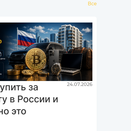
Все
упить за
24.07.2026
у в России и
но это