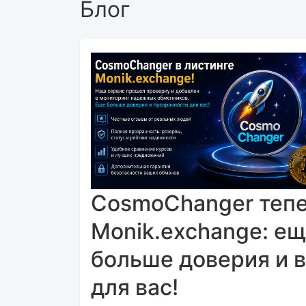
Блог
CosmoChanger тепе
Monik.exchange: е
больше доверия и 
для вас!