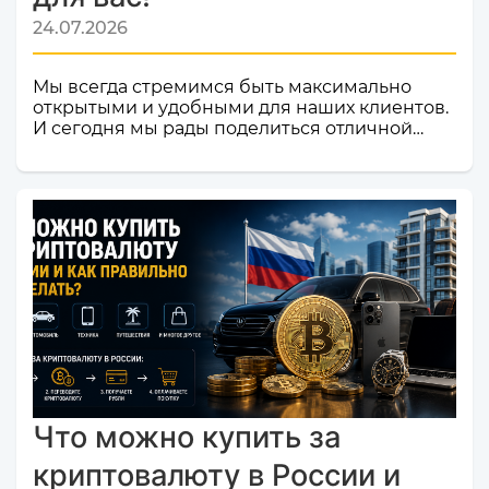
24.07.2026
Мы всегда стремимся быть максимально
открытыми и удобными для наших клиентов.
И сегодня мы рады поделиться отличной
новостью! Наш сервис обмена электронных
валют и криптовалют CosmoChanger
успешно прошел строгую проверку и
официально добавлен в листинг
мониторинга обменников
Monik.exchange.Что это значит для вас?
Только плюсы! Мы делаем всё, чтобы каждый
ваш обмен был быстрым, безопасным и
комфортным.Почему это важное событие?
Попадание в список надежных платформ на
Monik.exchange — это знак каче...
Что можно купить за
криптовалюту в России и