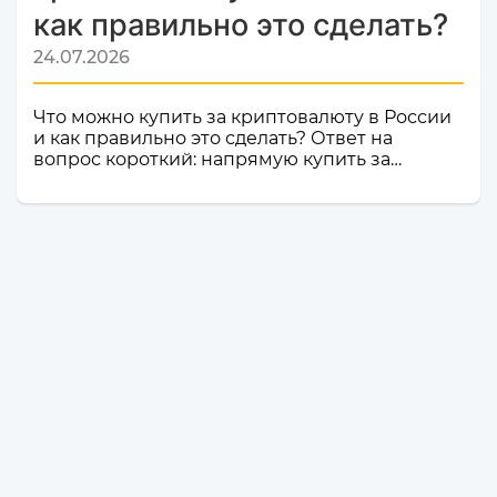
как правильно это сделать?
24.07.2026
Что можно купить за криптовалюту в России
и как правильно это сделать? Ответ на
вопрос короткий: напрямую купить за
криптовалюту в России товар или услугу
нельзя. Российское законодательство не
допускает использование цифровой валюты
как средства оплаты товаров, работ и услуг
внутри страны. Именно поэтому российские
компании и магазины не могут официально
принимать криптовалюту в качестве оплаты.
Но это не значит, что владельцы
криптоактивов остаются без возможности
тратить свои деньги: ест...