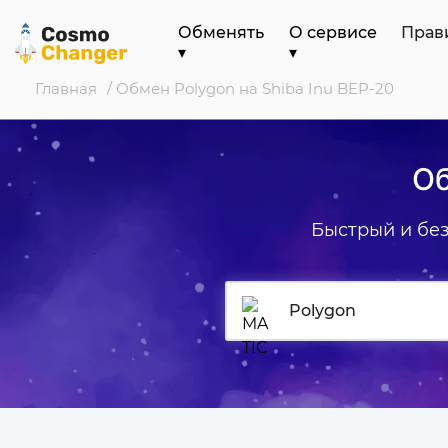
Обменять
О сервисе
Прав
▾
▾
Главная
/ Обмен Polygon на Shiba Inu BEP-20
Об
Быстрый и бе
Polygon