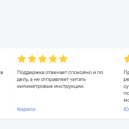
 в
Поддержка отвечает спокойно и по
Пр
делу, а не отправляет читать
р
километровые инструкции.
су
по
м
Кирилл
Ю