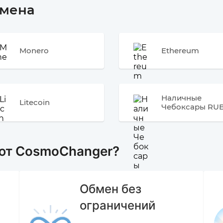
бмена
Monero
Ethereum
Наличные
Litecoin
Чебоксары RU
ют CosmoChanger?
Обмен без
ограничений