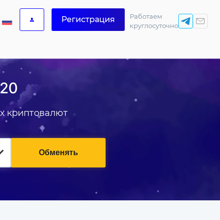
Работаем
Регистрация
круглосуточно
-20
х криптовалют
Обменять