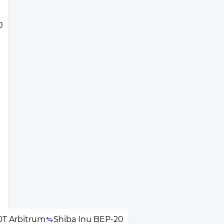
0
DT Arbitrum
Shiba Inu BEP-20