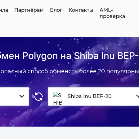
ила
Партнёрам
Блог
Контакты
AML-
проверка
мен Polygon на Shiba Inu BEP
зопасный способ обменять более 20 популярны
Shiba Inu BEP-20