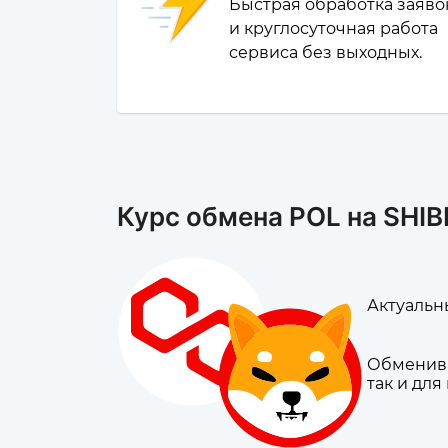
Быстрая обработка заяво
и круглосуточная работа
сервиса без выходных.
Курс обмена POL на SHI
Актуальны
Обменива
так и для