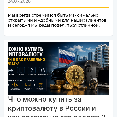
24.07.2026
Мы всегда стремимся быть максимально
открытыми и удобными для наших клиентов.
И сегодня мы рады поделиться отличной
новостью! Наш сервис обмена электронных
валют и криптовалют CosmoChanger
успешно прошел строгую проверку и
официально добавлен в листинг
мониторинга обменников
Monik.exchange.Что это значит для вас?
Только плюсы! Мы делаем всё, чтобы каждый
ваш обмен был быстрым, безопасным и
комфортным.Почему это важное событие?
Попадание в список надежных платформ на
Monik.exchange — это знак каче...
Что можно купить за
криптовалюту в России и