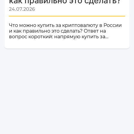
как правильно это сделать?
24.07.2026
Что можно купить за криптовалюту в России
и как правильно это сделать? Ответ на
вопрос короткий: напрямую купить за
криптовалюту в России товар или услугу
нельзя. Российское законодательство не
допускает использование цифровой валюты
как средства оплаты товаров, работ и услуг
внутри страны. Именно поэтому российские
компании и магазины не могут официально
принимать криптовалюту в качестве оплаты.
Но это не значит, что владельцы
криптоактивов остаются без возможности
тратить свои деньги: ест...