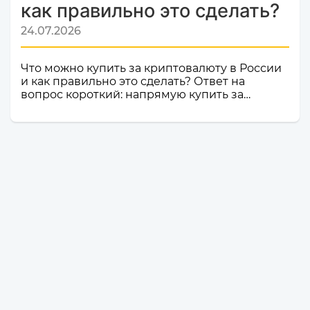
как правильно это сделать?
24.07.2026
Что можно купить за криптовалюту в России
и как правильно это сделать? Ответ на
вопрос короткий: напрямую купить за
криптовалюту в России товар или услугу
нельзя. Российское законодательство не
допускает использование цифровой валюты
как средства оплаты товаров, работ и услуг
внутри страны. Именно поэтому российские
компании и магазины не могут официально
принимать криптовалюту в качестве оплаты.
Но это не значит, что владельцы
криптоактивов остаются без возможности
тратить свои деньги: ест...