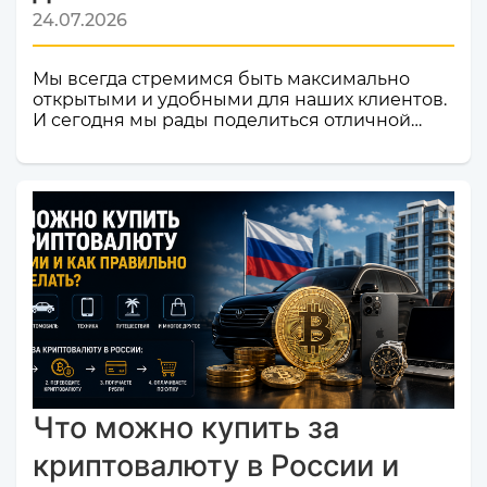
24.07.2026
Мы всегда стремимся быть максимально
открытыми и удобными для наших клиентов.
И сегодня мы рады поделиться отличной
новостью! Наш сервис обмена электронных
валют и криптовалют CosmoChanger
успешно прошел строгую проверку и
официально добавлен в листинг
мониторинга обменников
Monik.exchange.Что это значит для вас?
Только плюсы! Мы делаем всё, чтобы каждый
ваш обмен был быстрым, безопасным и
комфортным.Почему это важное событие?
Попадание в список надежных платформ на
Monik.exchange — это знак каче...
Что можно купить за
криптовалюту в России и