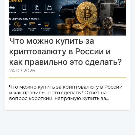
ваш обмен был быстрым, безопасным и
комфортным.Почему это важное событие?
Попадание в список надежных платформ на
Monik.exchange — это знак каче...
Что можно купить за
криптовалюту в России и
как правильно это сделать?
24.07.2026
Что можно купить за криптовалюту в России
и как правильно это сделать? Ответ на
вопрос короткий: напрямую купить за
криптовалюту в России товар или услугу
нельзя. Российское законодательство не
допускает использование цифровой валюты
как средства оплаты товаров, работ и услуг
внутри страны. Именно поэтому российские
компании и магазины не могут официально