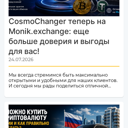
CosmoChanger теперь на
Monik.exchange: еще
больше доверия и выгоды
для вас!
24.07.2026
Мы всегда стремимся быть максимально
открытыми и удобными для наших клиентов.
И сегодня мы рады поделиться отличной
новостью! Наш сервис обмена электронных
валют и криптовалют CosmoChanger
успешно прошел строгую проверку и
официально добавлен в листинг
мониторинга обменников
Monik.exchange.Что это значит для вас?
Только плюсы! Мы делаем всё, чтобы каждый