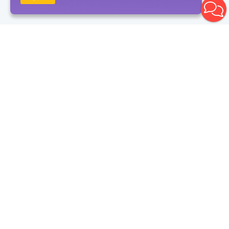
Получать новости
Подписаться
Нажимая на кнопку "Подписаться", вы даете согласие на
обработку персональных данных и соглашаетесь с политикой
конфиденциальности
Контакты