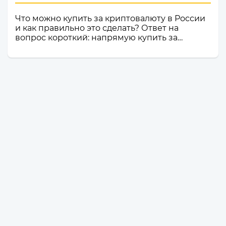
Что можно купить за криптовалюту в России
и как правильно это сделать? Ответ на
вопрос короткий: напрямую купить за
криптовалюту в России товар или услугу
нельзя. Российское законодательство не
допускает использование цифровой валюты
как средства оплаты товаров, работ и услуг
внутри страны. Именно поэтому российские
компании и магазины не могут официально
принимать криптовалюту в качестве оплаты.
Но это не значит, что владельцы
криптоактивов остаются без возможности
тратить свои деньги: ест...