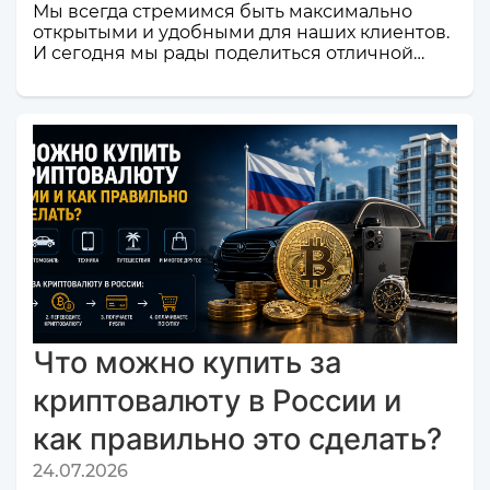
Мы всегда стремимся быть максимально
открытыми и удобными для наших клиентов.
И сегодня мы рады поделиться отличной
новостью! Наш сервис обмена электронных
валют и криптовалют CosmoChanger
успешно прошел строгую проверку и
официально добавлен в листинг
мониторинга обменников
Monik.exchange.Что это значит для вас?
Только плюсы! Мы делаем всё, чтобы каждый
ваш обмен был быстрым, безопасным и
комфортным.Почему это важное событие?
Попадание в список надежных платформ на
Monik.exchange — это знак каче...
Что можно купить за
криптовалюту в России и
как правильно это сделать?
24.07.2026