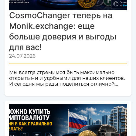
CosmoChanger теперь на
Monik.exchange: еще
больше доверия и выгоды
для вас!
24.07.2026
Мы всегда стремимся быть максимально
открытыми и удобными для наших клиентов.
И сегодня мы рады поделиться отличной
новостью! Наш сервис обмена электронных
валют и криптовалют CosmoChanger
успешно прошел строгую проверку и
официально добавлен в листинг
мониторинга обменников
Monik.exchange.Что это значит для вас?
Только плюсы! Мы делаем всё, чтобы каждый
ваш обмен был быстрым, безопасным и
комфортным.Почему это важное событие?