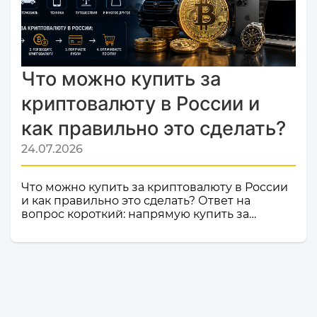
Попадание в список надежных платформ на
Monik.exchange — это знак каче...
Что можно купить за
криптовалюту в России и
как правильно это сделать?
24.07.2026
Что можно купить за криптовалюту в России
и как правильно это сделать? Ответ на
вопрос короткий: напрямую купить за
криптовалюту в России товар или услугу
нельзя. Российское законодательство не
допускает использование цифровой валюты
как средства оплаты товаров, работ и услуг
внутри страны. Именно поэтому российские
компании и магазины не могут официально
принимать криптовалюту в качестве оплаты.