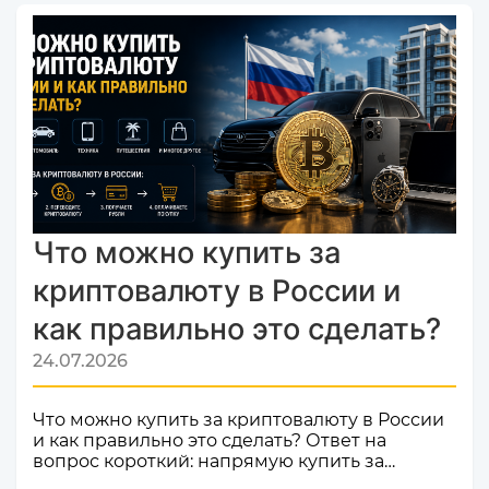
успешно прошел строгую проверку и
официально добавлен в листинг
мониторинга обменников
Monik.exchange.Что это значит для вас?
Только плюсы! Мы делаем всё, чтобы каждый
ваш обмен был быстрым, безопасным и
комфортным.Почему это важное событие?
Попадание в список надежных платформ на
Monik.exchange — это знак каче...
Что можно купить за
криптовалюту в России и
как правильно это сделать?
24.07.2026
Что можно купить за криптовалюту в России
и как правильно это сделать? Ответ на
вопрос короткий: напрямую купить за
криптовалюту в России товар или услугу