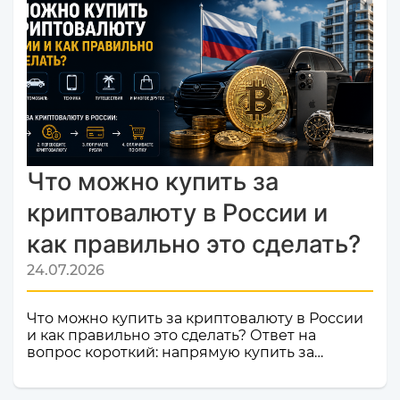
мониторинга обменников
Monik.exchange.Что это значит для вас?
Только плюсы! Мы делаем всё, чтобы каждый
ваш обмен был быстрым, безопасным и
комфортным.Почему это важное событие?
Попадание в список надежных платформ на
Monik.exchange — это знак каче...
Что можно купить за
криптовалюту в России и
как правильно это сделать?
24.07.2026
Что можно купить за криптовалюту в России
и как правильно это сделать? Ответ на
вопрос короткий: напрямую купить за
криптовалюту в России товар или услугу
нельзя. Российское законодательство не