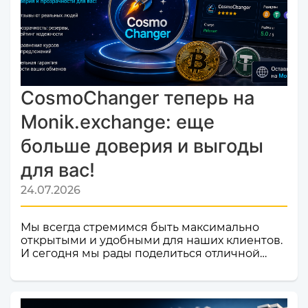
CosmoChanger теперь на
Monik.exchange: еще
больше доверия и выгоды
для вас!
24.07.2026
Мы всегда стремимся быть максимально
открытыми и удобными для наших клиентов.
И сегодня мы рады поделиться отличной
новостью! Наш сервис обмена электронных
валют и криптовалют CosmoChanger
успешно прошел строгую проверку и
официально добавлен в листинг