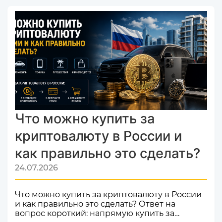
успешно прошел строгую проверку и
официально добавлен в листинг
мониторинга обменников
Monik.exchange.Что это значит для вас?
Только плюсы! Мы делаем всё, чтобы каждый
ваш обмен был быстрым, безопасным и
комфортным.Почему это важное событие?
Попадание в список надежных платформ на
Monik.exchange — это знак каче...
Что можно купить за
криптовалюту в России и
как правильно это сделать?
24.07.2026
Что можно купить за криптовалюту в России
и как правильно это сделать? Ответ на
вопрос короткий: напрямую купить за