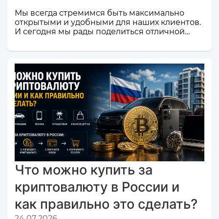
Мы всегда стремимся быть максимально
открытыми и удобными для наших клиентов.
И сегодня мы рады поделиться отличной
новостью! Наш сервис обмена электронных
валют и криптовалют CosmoChanger
успешно прошел строгую проверку и
официально добавлен в листинг
мониторинга обменников
Monik.exchange.Что это значит для вас?
Только плюсы! Мы делаем всё, чтобы каждый
ваш обмен был быстрым, безопасным и
комфортным.Почему это важное событие?
Попадание в список надежных платформ на
Monik.exchange — это знак каче...
Что можно купить за
криптовалюту в России и
как правильно это сделать?
24.07.2026