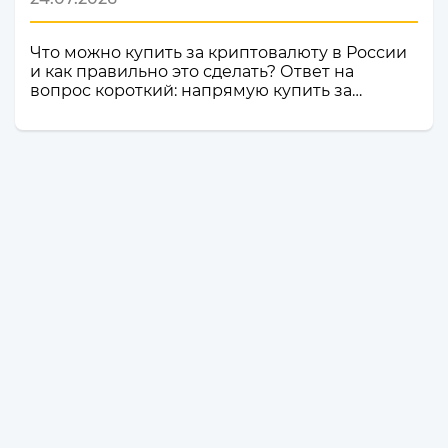
Что можно купить за криптовалюту в России
и как правильно это сделать? Ответ на
вопрос короткий: напрямую купить за
криптовалюту в России товар или услугу
нельзя. Российское законодательство не
допускает использование цифровой валюты
как средства оплаты товаров, работ и услуг
внутри страны. Именно поэтому российские
компании и магазины не могут официально
принимать криптовалюту в качестве оплаты.
Но это не значит, что владельцы
криптоактивов остаются без возможности
тратить свои деньги: ест...