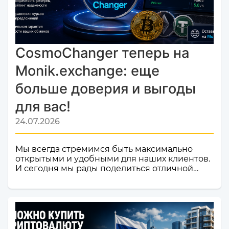
CosmoChanger теперь на
Monik.exchange: еще
больше доверия и выгоды
для вас!
24.07.2026
Мы всегда стремимся быть максимально
открытыми и удобными для наших клиентов.
И сегодня мы рады поделиться отличной
новостью! Наш сервис обмена электронных
валют и криптовалют CosmoChanger
успешно прошел строгую проверку и
официально добавлен в листинг
мониторинга обменников
Monik.exchange.Что это значит для вас?