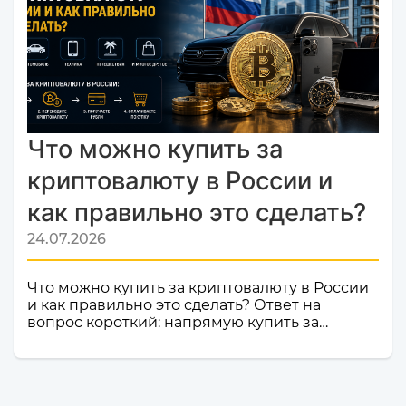
Только плюсы! Мы делаем всё, чтобы каждый
ваш обмен был быстрым, безопасным и
комфортным.Почему это важное событие?
Попадание в список надежных платформ на
Monik.exchange — это знак каче...
Что можно купить за
криптовалюту в России и
как правильно это сделать?
24.07.2026
Что можно купить за криптовалюту в России
и как правильно это сделать? Ответ на
вопрос короткий: напрямую купить за
криптовалюту в России товар или услугу
нельзя. Российское законодательство не
допускает использование цифровой валюты
как средства оплаты товаров, работ и услуг