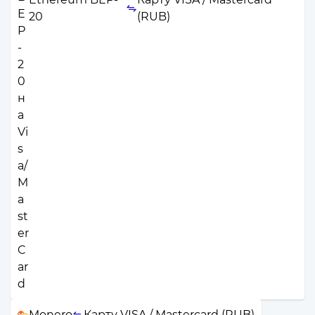
20
(RUB)
Monero
Карту VISA / Mastercard (RUB)