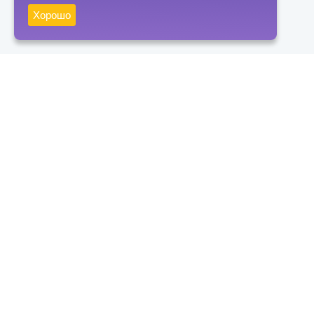
Хорошо
Получать новости
Подписаться
Нажимая на кнопку "Подписаться", вы даете согласие на
обработку персональных данных и соглашаетесь с политикой
конфиденциальности
Контакты