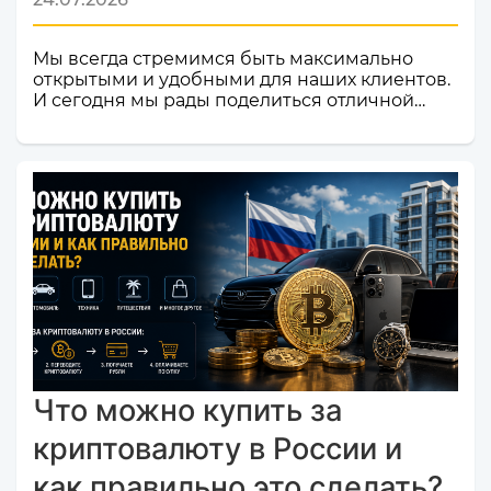
Мы всегда стремимся быть максимально
открытыми и удобными для наших клиентов.
И сегодня мы рады поделиться отличной
новостью! Наш сервис обмена электронных
валют и криптовалют CosmoChanger
успешно прошел строгую проверку и
официально добавлен в листинг
мониторинга обменников
Monik.exchange.Что это значит для вас?
Только плюсы! Мы делаем всё, чтобы каждый
ваш обмен был быстрым, безопасным и
комфортным.Почему это важное событие?
Попадание в список надежных платформ на
Monik.exchange — это знак каче...
Что можно купить за
криптовалюту в России и
как правильно это сделать?