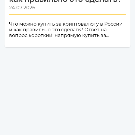
24.07.2026
Что можно купить за криптовалюту в России
и как правильно это сделать? Ответ на
вопрос короткий: напрямую купить за
криптовалюту в России товар или услугу
нельзя. Российское законодательство не
допускает использование цифровой валюты
как средства оплаты товаров, работ и услуг
внутри страны. Именно поэтому российские
компании и магазины не могут официально
принимать криптовалюту в качестве оплаты.
Но это не значит, что владельцы
криптоактивов остаются без возможности
тратить свои деньги: ест...