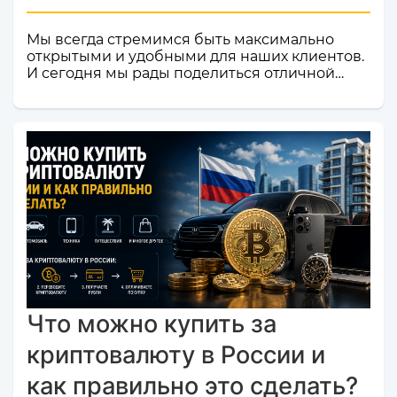
Мы всегда стремимся быть максимально
открытыми и удобными для наших клиентов.
И сегодня мы рады поделиться отличной
новостью! Наш сервис обмена электронных
валют и криптовалют CosmoChanger
успешно прошел строгую проверку и
официально добавлен в листинг
мониторинга обменников
Monik.exchange.Что это значит для вас?
Только плюсы! Мы делаем всё, чтобы каждый
ваш обмен был быстрым, безопасным и
комфортным.Почему это важное событие?
Попадание в список надежных платформ на
Monik.exchange — это знак каче...
Что можно купить за
криптовалюту в России и
как правильно это сделать?