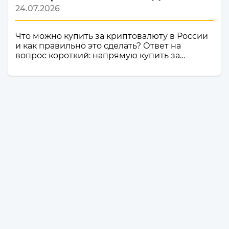
24.07.2026
Что можно купить за криптовалюту в России
и как правильно это сделать? Ответ на
вопрос короткий: напрямую купить за
криптовалюту в России товар или услугу
нельзя. Российское законодательство не
допускает использование цифровой валюты
как средства оплаты товаров, работ и услуг
внутри страны. Именно поэтому российские
компании и магазины не могут официально
принимать криптовалюту в качестве оплаты.
Но это не значит, что владельцы
криптоактивов остаются без возможности
тратить свои деньги: ест...