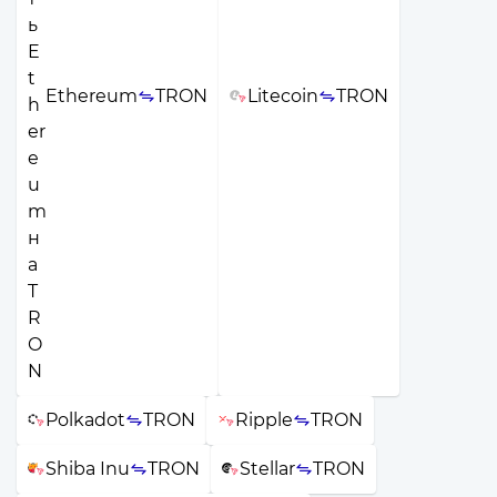
Ethereum
TRON
Litecoin
TRON
Polkadot
TRON
Ripple
TRON
Shiba Inu
TRON
Stellar
TRON