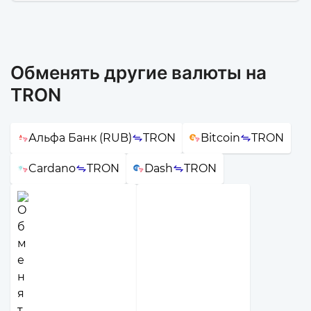
Обменять другие валюты на
TRON
Альфа Банк (RUB)
TRON
Bitcoin
TRON
Cardano
TRON
Dash
TRON