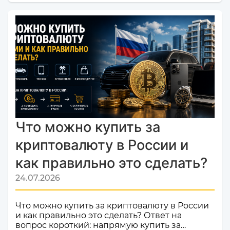
валют и криптовалют CosmoChanger
успешно прошел строгую проверку и
официально добавлен в листинг
мониторинга обменников
Monik.exchange.Что это значит для вас?
Только плюсы! Мы делаем всё, чтобы каждый
ваш обмен был быстрым, безопасным и
комфортным.Почему это важное событие?
Попадание в список надежных платформ на
Monik.exchange — это знак каче...
Что можно купить за
криптовалюту в России и
как правильно это сделать?
24.07.2026
Что можно купить за криптовалюту в России
и как правильно это сделать? Ответ на
вопрос короткий: напрямую купить за