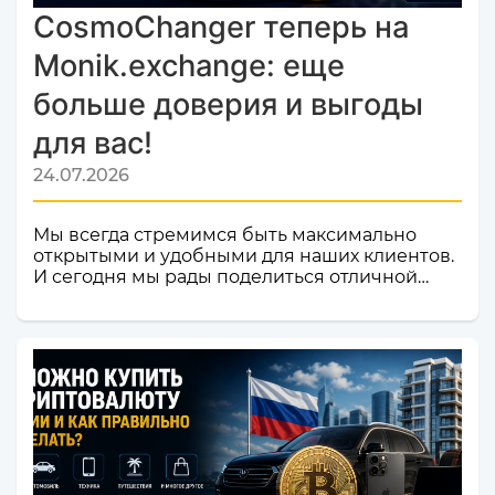
CosmoChanger теперь на
Monik.exchange: еще
больше доверия и выгоды
для вас!
24.07.2026
Мы всегда стремимся быть максимально
открытыми и удобными для наших клиентов.
И сегодня мы рады поделиться отличной
новостью! Наш сервис обмена электронных
валют и криптовалют CosmoChanger
успешно прошел строгую проверку и
официально добавлен в листинг
мониторинга обменников
Monik.exchange.Что это значит для вас?
Только плюсы! Мы делаем всё, чтобы каждый
ваш обмен был быстрым, безопасным и
комфортным.Почему это важное событие?
Попадание в список надежных платформ на