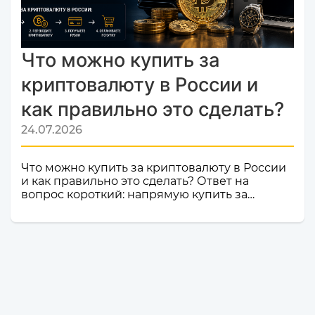
Monik.exchange — это знак каче...
Что можно купить за
криптовалюту в России и
как правильно это сделать?
24.07.2026
Что можно купить за криптовалюту в России
и как правильно это сделать? Ответ на
вопрос короткий: напрямую купить за
криптовалюту в России товар или услугу
нельзя. Российское законодательство не
допускает использование цифровой валюты
как средства оплаты товаров, работ и услуг
внутри страны. Именно поэтому российские
компании и магазины не могут официально
принимать криптовалюту в качестве оплаты.
Но это не значит, что владельцы
криптоактивов остаются без возможности