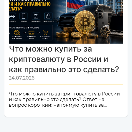
Только плюсы! Мы делаем всё, чтобы каждый
ваш обмен был быстрым, безопасным и
комфортным.Почему это важное событие?
Попадание в список надежных платформ на
Monik.exchange — это знак каче...
Что можно купить за
криптовалюту в России и
как правильно это сделать?
24.07.2026
Что можно купить за криптовалюту в России
и как правильно это сделать? Ответ на
вопрос короткий: напрямую купить за
криптовалюту в России товар или услугу
нельзя. Российское законодательство не
допускает использование цифровой валюты
как средства оплаты товаров, работ и услуг