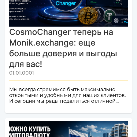
CosmoChanger теперь на
Monik.exchange: еще
больше доверия и выгоды
для вас!
01.01.0001
Мы всегда стремимся быть максимально
открытыми и удобными для наших клиентов.
И сегодня мы рады поделиться отличной
новостью! Наш сервис обмена электронных
валют и криптовалют CosmoChanger
успешно прошел строгую проверку и
официально добавлен в листинг
мониторинга обменников
Monik.exchange.Что это значит для вас?