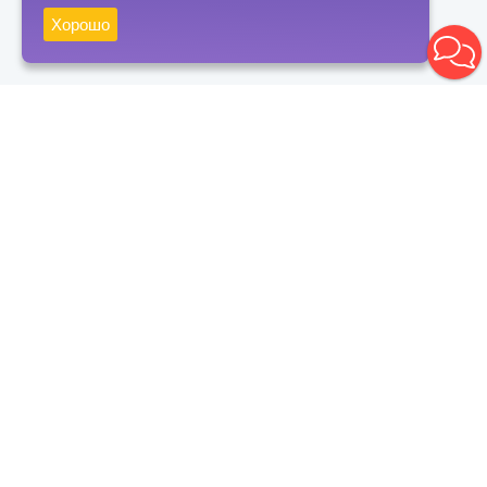
Хорошо
Получать новости
Подписаться
Нажимая на кнопку "Подписаться", вы даете согласие на
обработку персональных данных и соглашаетесь с политикой
конфиденциальности
Контакты