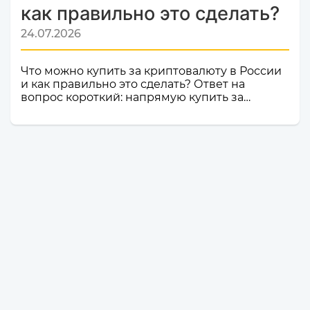
как правильно это сделать?
24.07.2026
Что можно купить за криптовалюту в России
и как правильно это сделать? Ответ на
вопрос короткий: напрямую купить за
криптовалюту в России товар или услугу
нельзя. Российское законодательство не
допускает использование цифровой валюты
как средства оплаты товаров, работ и услуг
внутри страны. Именно поэтому российские
компании и магазины не могут официально
принимать криптовалюту в качестве оплаты.
Но это не значит, что владельцы
криптоактивов остаются без возможности
тратить свои деньги: ест...