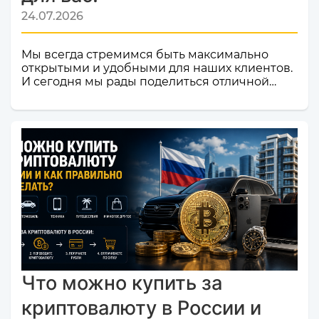
24.07.2026
Мы всегда стремимся быть максимально
открытыми и удобными для наших клиентов.
И сегодня мы рады поделиться отличной
новостью! Наш сервис обмена электронных
валют и криптовалют CosmoChanger
успешно прошел строгую проверку и
официально добавлен в листинг
мониторинга обменников
Monik.exchange.Что это значит для вас?
Только плюсы! Мы делаем всё, чтобы каждый
ваш обмен был быстрым, безопасным и
комфортным.Почему это важное событие?
Попадание в список надежных платформ на
Monik.exchange — это знак каче...
Что можно купить за
криптовалюту в России и