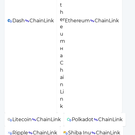
Dash
ChainLink
Ethereum
ChainLink
Litecoin
ChainLink
Polkadot
ChainLink
Ripple
ChainLink
Shiba Inu
ChainLink