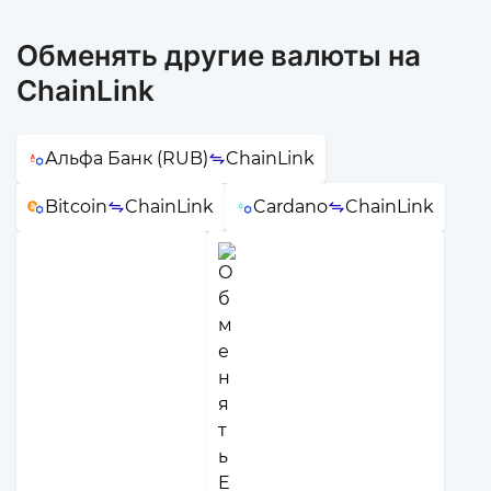
Обменять другие валюты на
ChainLink
Альфа Банк (RUB)
ChainLink
Bitcoin
ChainLink
Cardano
ChainLink