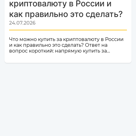
криптовалюту в России и
как правильно это сделать?
24.07.2026
Что можно купить за криптовалюту в России
и как правильно это сделать? Ответ на
вопрос короткий: напрямую купить за
криптовалюту в России товар или услугу
нельзя. Российское законодательство не
допускает использование цифровой валюты
как средства оплаты товаров, работ и услуг
внутри страны. Именно поэтому российские
компании и магазины не могут официально
принимать криптовалюту в качестве оплаты.
Но это не значит, что владельцы
криптоактивов остаются без возможности
тратить свои деньги: ест...