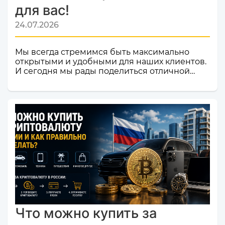
для вас!
24.07.2026
Мы всегда стремимся быть максимально
открытыми и удобными для наших клиентов.
И сегодня мы рады поделиться отличной
новостью! Наш сервис обмена электронных
валют и криптовалют CosmoChanger
успешно прошел строгую проверку и
официально добавлен в листинг
мониторинга обменников
Monik.exchange.Что это значит для вас?
Только плюсы! Мы делаем всё, чтобы каждый
ваш обмен был быстрым, безопасным и
комфортным.Почему это важное событие?
Попадание в список надежных платформ на
Monik.exchange — это знак каче...
Что можно купить за